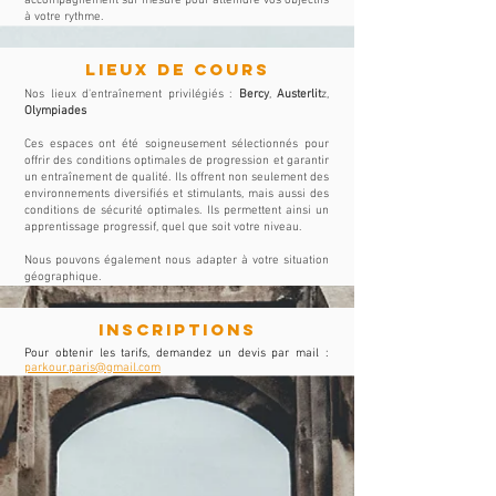
accompagnement sur mesure pour atteindre vos objectifs
à votre rythme.
lieux de cours
Nos lieux d'entraînement privilégiés :
Bercy
,
Austerlit
z,
Olympiades
Ces espaces ont été soigneusement sélectionnés pour
offrir des conditions optimales de progression et garantir
un entraînement de qualité. Ils offrent non seulement des
environnements diversifiés et stimulants, mais aussi des
conditions de sécurité optimales. Ils permettent ainsi un
apprentissage progressif, quel que soit votre niveau.
Nous pouvons également nous adapter à votre situation
géographique.
inscriptions
Pour obtenir les tarifs, demandez un devis par mail :
parkour.paris@gmail.com