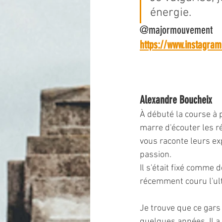
énergie.
@majormouvement
https://www.instagr
Alexandre Boucheix
À débuté la course à 
marre d'écouter les ré
vous raconte leurs exp
passion. 
Il s'était fixé comme d
récemment couru l'ult
Je trouve que ce gars 
quelques années. Il a 