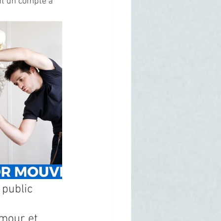
nt un compte à 
public 
umour et 