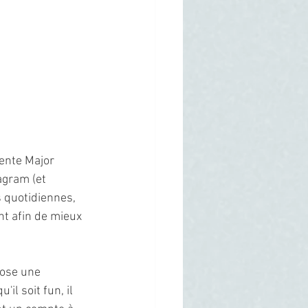
sente Major 
agram (et 
 quotidiennes, 
nt afin de mieux 
pose une 
il soit fun, il 