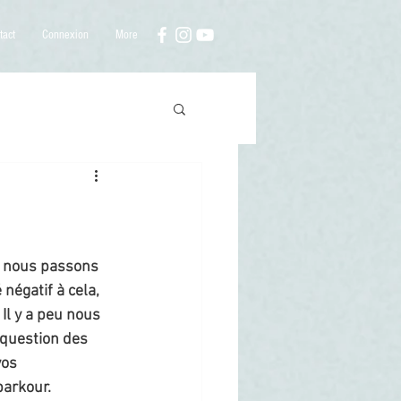
tact
Connexion
More
t nous passons 
négatif à cela, 
Il y a peu nous 
 question des 
os 
arkour. 