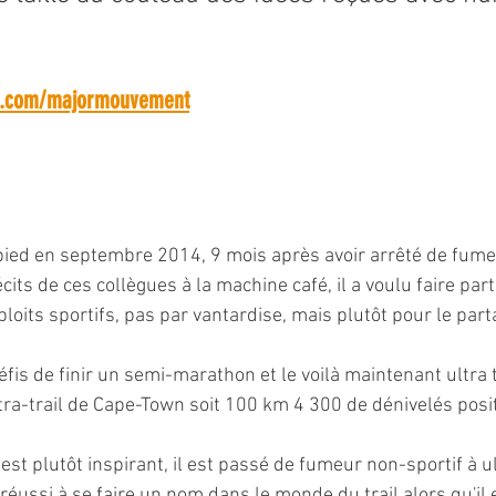
am.com/majormouvement
pied en septembre 2014, 9 mois après avoir arrêté de fumer.
cits de ces collègues à la machine café, il a voulu faire part
loits sportifs, pas par vantardise, mais plutôt pour le parta
éfis de finir un semi-marathon et le voilà maintenant ultra tra
ra-trail de Cape-Town soit 100 km 4 300 de dénivelés positi
est plutôt inspirant, il est passé de fumeur non-sportif à ul
réussi à se faire un nom dans le monde du trail alors qu'il es