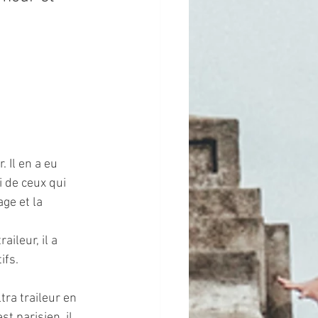
 Il en a eu 
i de ceux qui 
ge et la 
ileur, il a 
fs. 
tra traileur en 
t parisien, il 