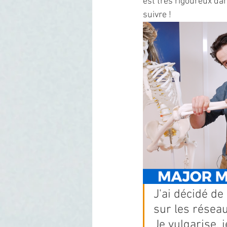
est très rigoureux da
suivre ! 
J'ai décidé d
sur les réseau
Je vulgarise, 