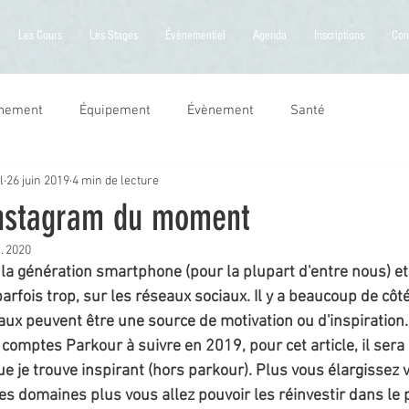
Les Cours
Les Stages
Évènementiel
Agenda
Inscriptions
Con
inement
Équipement
Évènement
Santé
l
26 juin 2019
4 min de lecture
instagram du moment
. 2020
 la génération smartphone (pour la plupart d'entre nous) e
fois trop, sur les réseaux sociaux. Il y a beaucoup de côté 
ux peuvent être une source de motivation ou d'inspiration. 
comptes Parkour à suivre en 2019, pour cet article, il sera
 je trouve inspirant (hors parkour). Plus vous élargissez v
s domaines plus vous allez pouvoir les réinvestir dans le p