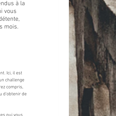
ndus à la 
ui vous 
détente, 
es mois.
 Ici, il est 
un challenge 
rez compris, 
u d'obtenir de 
ces qui vous 