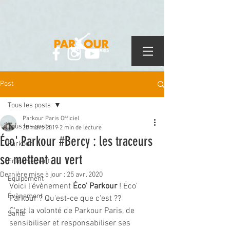
Post
Tous les posts
Parkour Paris Officiel
Tous les posts
20 mars 2019
2 min de lecture
Éco' Parkour #Bercy : les traceurs
Parkour
se mettent au vert
Entrainement
Dernière mise à jour :
25 avr. 2020
Équipement
Voici l'évènement 
Éco' Parkour
 ! Éco' 
Évènement
Parkour ? Qu'est-ce que c'est ??
C'est la volonté de Parkour Paris, de 
Santé
sensibiliser et responsabiliser ses 