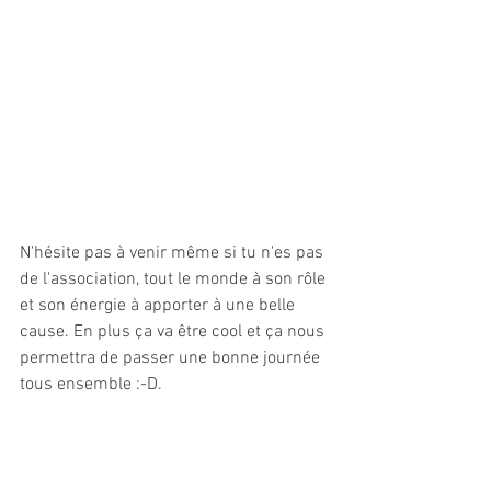
N'hésite pas à venir même si tu n'es pas 
de l'association, tout le monde à son rôle 
et son énergie à apporter à une belle 
cause. En plus ça va être cool et ça nous 
permettra de passer une bonne journée 
tous ensemble :-D.
Lien de l'évent : 
https://www.facebook.com/events/643
142269462944/