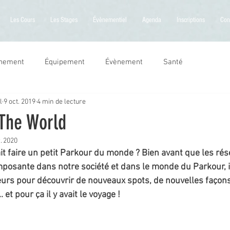
Les Cours
Les Stages
Évènementiel
Agenda
Inscriptions
Con
inement
Équipement
Évènement
Santé
l
9 oct. 2019
4 min de lecture
The World
. 2020
t faire un petit Parkour du monde ? Bien avant que les rés
osante dans notre société et dans le monde du Parkour, il f
eurs pour découvrir de nouveaux spots, de nouvelles façons
 et pour ça il y avait le voyage !