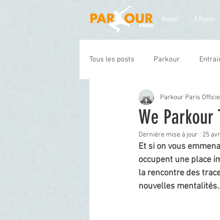
Accueil
À Propos
Tous les posts
Parkour
Entra
Parkour Paris Officie
We Parkour 
Dernière mise à jour :
25 avr
Et si on vous emmenai
occupent une place imp
la rencontre des trac
nouvelles mentalités...