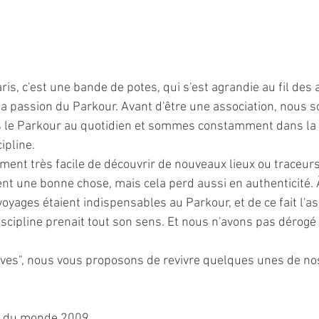
aris, c'est une bande de potes, qui s'est agrandie au fil des
a passion du Parkour. Avant d'être une association, nous
s le Parkour au quotidien et sommes constamment dans la 
ipline.
aiment très facile de découvrir de nouveaux lieux ou traceurs
ent une bonne chose, mais cela perd aussi en authenticité.
voyages étaient indispensables au Parkour, et de ce fait l'as
cipline prenait tout son sens. Et nous n'avons pas dérogé à
hives", nous vous proposons de revivre quelques unes de no
r du monde 2009