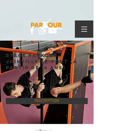
Stage Parkour
Joinville-le-Pont (à
partir de 16 ans)
COMPLET
Date : 11 janvier 2026
INSCRIPTION