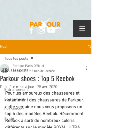
Post
Tous les posts
Parkour Paris Officiel
Tous les posts
18 déc. 2019
3 min de lecture
Parkour shoes : Top 5 Reebok
Parkour
Dernière mise à jour :
25 avr. 2020
Entrainement
Pour les amoureux des chaussures et 
Équipement
notamment des chaussures de Parkour, 
cette semaine nous vous proposons un 
Évènement
top 5 des modèles Reebok. Récemment, 
Santé
Reebok a sorti de nombreux coloris 
différents sur le modèle ROYAL ULTRA 