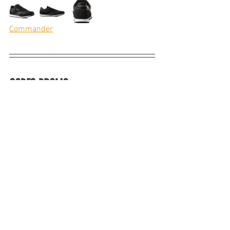
Commander
CODES PROMO : 
20€ de remise
 dès 
50€
 d'achat : 
THANKSRBK (Expire le 25/12/2019)
Avec ce code promo, profitez de 20€ de 
réduction dès 50€ d'achat sur tout le site 
Reebok
15 % de réduction
 avec la 
newsletter Reebok : PAS DE CODE 
NECESSAIRE (il suffit de s'inscrire 
via le site) (Expire le 25/12/2019)
Profitez d'une réduction de 15 % sur le 
total de votre commande chez  Reebok. 