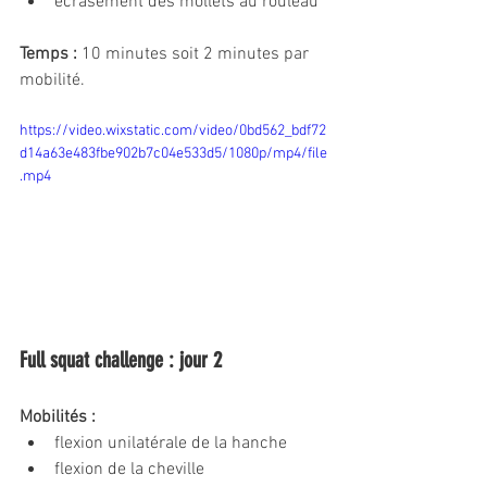
écrasement des mollets au rouleau
Temps :
 10 minutes soit 2 minutes par 
mobilité. 
https://video.wixstatic.com/video/0bd562_bdf72
d14a63e483fbe902b7c04e533d5/1080p/mp4/file
.mp4
Full squat challenge : jour 2
Mobilités : 
flexion unilatérale de la hanche
flexion de la cheville