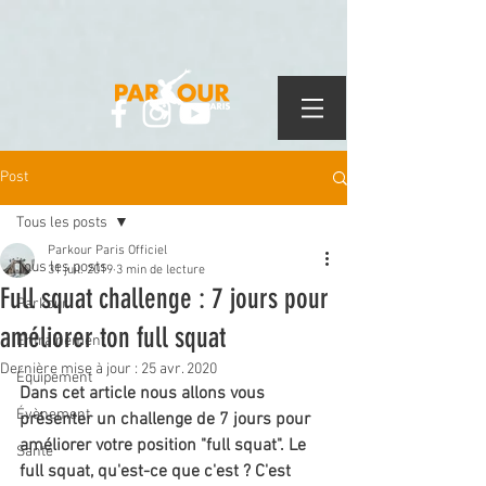
Post
Tous les posts
Parkour Paris Officiel
Tous les posts
31 juil. 2019
3 min de lecture
Full squat challenge : 7 jours pour
Parkour
améliorer ton full squat
Entrainement
Dernière mise à jour :
25 avr. 2020
Équipement
Dans cet article nous allons vous 
Évènement
présenter un challenge de 7 jours pour 
améliorer votre position "full squat". Le 
Santé
full squat, qu'est-ce que c'est ? C'est 