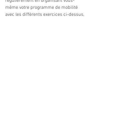
régulièrement en organisant vous-
même votre programme de mobilité 
avec les différents exercices ci-dessus, 
mais aussi, je vous conseille de vous 
mettre dès que possible en position full 
squat pendant quelques secondes afin 
de mécaniser le mouvement et la 
position ;-).
Références Matériels : 
Balle lacross
 - Environ 7€ (préférez cette 
balle à la balle décathlon qui ne sera pas 
adaptée car elle n'est pas pas lisse et 
donc n'accroche pas la peau).
Rouleau
 - 20€.
Bande élastique
 - 10€ (je vous conseille 
cependant de vous rendre en magasin 