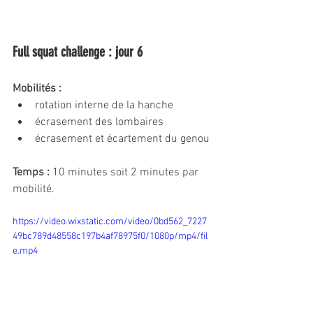
Full squat challenge : jour 6
Mobilités : 
rotation interne de la hanche
écrasement des lombaires
écrasement et écartement du genou
Temps :
 10 minutes soit 2 minutes par 
mobilité.
https://video.wixstatic.com/video/0bd562_7227
49bc789d48558c197b4af78975f0/1080p/mp4/fil
e.mp4