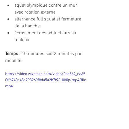
squat olympique contre un mur 
avec rotation externe
alternance full squat et fermeture 
de la hanche
écrasement des adducteurs au 
rouleau
Temps :
 10 minutes soit 2 minutes par 
mobilité.
https://video.wixstatic.com/video/0bd562_ea65
0ff6740a43a293269f8da5a2b7f9/1080p/mp4/file.
mp4