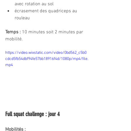
avec rotation au sol
écrasement des quadriceps au 
rouleau
Temps :
 10 minutes soit 2 minutes par 
mobilité.
https://video.wixstatic.com/video/0bd562_c5b0
cdcd5fb54dbf94fe57bb18916f4d/1080p/mp4/file.
mp4
Full squat challenge : jour 4
Mobilités : 