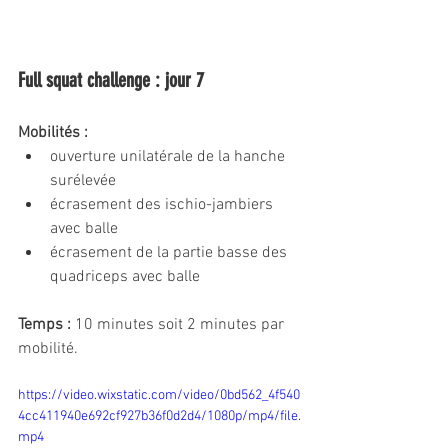
Full squat challenge : jour 7
Mobilités : 
ouverture unilatérale de la hanche 
surélevée
écrasement des ischio-jambiers 
avec balle
écrasement de la partie basse des 
quadriceps avec balle
Temps :
 10 minutes soit 2 minutes par 
mobilité.
https://video.wixstatic.com/video/0bd562_4f540
4cc411940e692cf927b36f0d2d4/1080p/mp4/file.
mp4